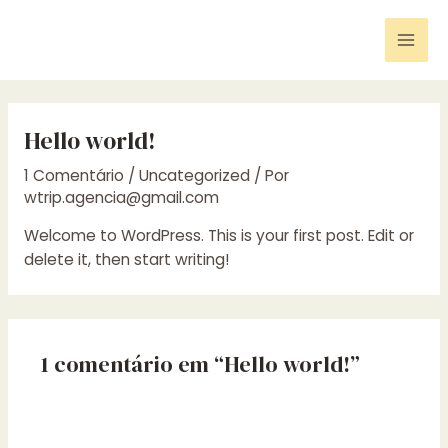
Ir
para
Mai
o
conteúdo
Men
Hello world!
1 Comentário
/
Uncategorized
/ Por
wtrip.agencia@gmail.com
Welcome to WordPress. This is your first post. Edit or
delete it, then start writing!
1 comentário em “Hello world!”